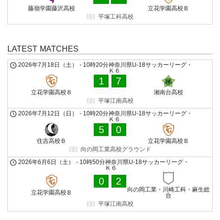
藤嶺学園藤沢高校
立花学園高校Ｂ
平塚工科高校
LATEST MATCHES
2026年7月18日（土）
-
10時20分
神奈川県U-18サッカーリーグ・
Ｋ６
1
7
立花学園高校Ｂ
湘南台高校
平塚江南高校
2026年7月12日（日）
-
10時20分
神奈川県U-18サッカーリーグ・
Ｋ６
5
0
住吉高校Ｂ
立花学園高校Ｂ
向の岡工業高校グラウンド
2026年6月6日（土）
-
10時50分
神奈川県U-18サッカーリーグ・
Ｋ６
0
2
向の岡工業・川崎工科・麻生総
立花学園高校Ｂ
合
平塚江南高校