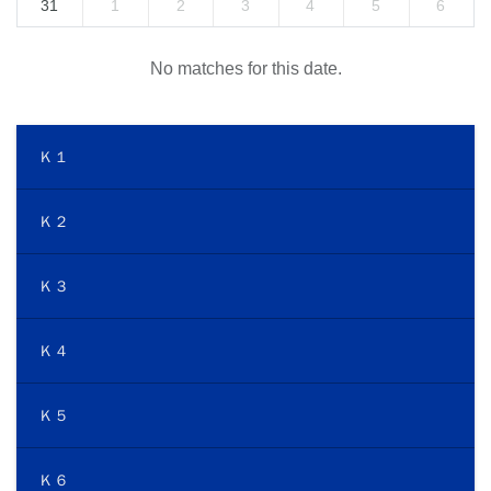
31
1
2
3
4
5
6
No matches for this date.
Ｋ１
Ｋ２
Ｋ３
Ｋ４
Ｋ５
Ｋ６