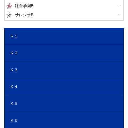
-
鎌倉学園B
-
サレジオB
Ｋ１
Ｋ２
Ｋ３
Ｋ４
Ｋ５
Ｋ６