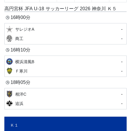
高円宮杯 JFA U-18 サッカーリーグ 2026 神奈川 Ｋ５
16時00分
-
サレジオA
-
商工
16時10分
-
横浜清風B
-
Ｆ寒川
18時05分
-
相洋C
-
追浜
Ｋ１