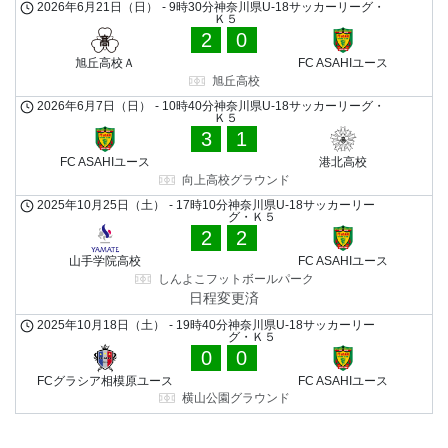
2026年6月21日（日）
-
9時30分
神奈川県U-18サッカーリーグ・
Ｋ５
2
0
旭丘高校Ａ
FC ASAHIユース
旭丘高校
2026年6月7日（日）
-
10時40分
神奈川県U-18サッカーリーグ・
Ｋ５
3
1
FC ASAHIユース
港北高校
向上高校グラウンド
2025年10月25日（土）
-
17時10分
神奈川県U-18サッカーリー
グ・Ｋ５
2
2
山手学院高校
FC ASAHIユース
しんよこフットボールパーク
日程変更済
2025年10月18日（土）
-
19時40分
神奈川県U-18サッカーリー
グ・Ｋ５
0
0
FCグラシア相模原ユース
FC ASAHIユース
横山公園グラウンド