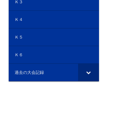
Ｋ３
Ｋ４
Ｋ５
Ｋ６
過去の大会記録