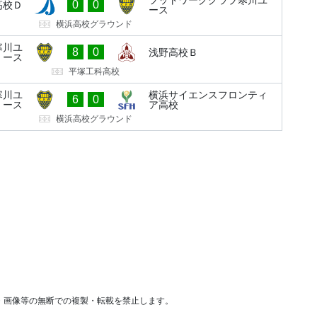
0
0
高校Ｄ
ース
横浜高校グラウンド
寒川ユ
8
0
浅野高校Ｂ
ース
平塚工科高校
寒川ユ
横浜サイエンスフロンティ
6
0
ース
ア高校
横浜高校グラウンド
・画像等の無断での複製・転載を禁止します。