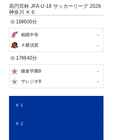
高円宮杯 JFA U-18 サッカーリーグ 2026
神奈川 Ｋ６
16時00分
-
相模中等
-
Ａ横須賀
17時40分
-
鎌倉学園B
-
サレジオB
Ｋ１
Ｋ２