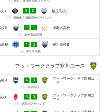
サレジオ学院高校グラウンド
0
0
高校Ａ
桜丘高校Ｂ
川崎市立川崎高校グラウンド
2
1
高校Ｂ
海老名高校
逗子葉山高校
4
2
原高校
桜丘高校Ｂ
海老名高校
フットワーククラブ寒川ユース
フットワーククラブ寒川ユ
4
0
高校Ａ
ース
鶴嶺高校
フットワーククラブ寒川ユ
3
0
高校Ｂ
ース
旭高校グラウンド
フットワーククラブ寒川ユ