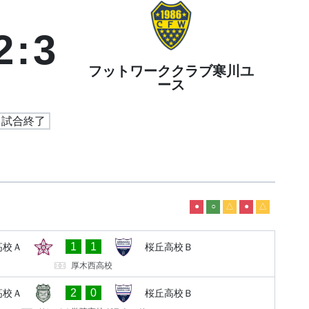
2
:
3
フットワーククラブ寒川ユ
ース
試合終了
●
○
△
●
△
1
1
高校Ａ
桜丘高校Ｂ
厚木西高校
2
0
高校Ａ
桜丘高校Ｂ