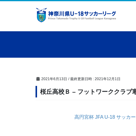
コ
ナ
ン
ビ
テ
ゲ
ン
ー
ツ
シ
へ
ョ
ス
ン
キ
に
ッ
移
プ
動
2021年6月13日
/ 最終更新日時 :
2021年12月1日
桜丘高校Ｂ – フットワーククラブ
高円宮杯 JFA U-18 サッ