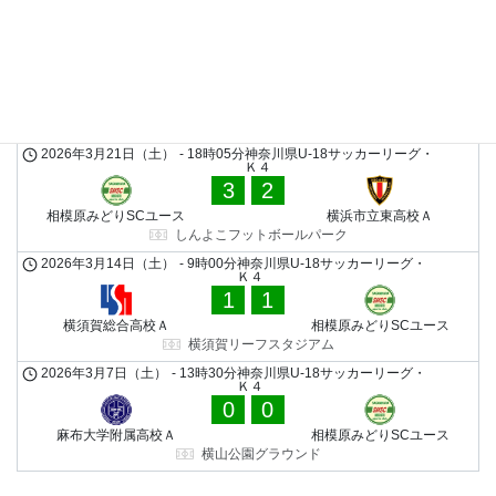
KO、会場変更済
2026年4月25日（土）
-
14時00分
神奈川県U-18サッカーリーグ・
Ｋ４
0
1
東急SレイエスFC U-18･Ｂ
相模原みどりSCユース
横須賀総合高校グラウンド
2026年3月21日（土）
-
18時05分
神奈川県U-18サッカーリーグ・
Ｋ４
3
2
相模原みどりSCユース
横浜市立東高校Ａ
しんよこフットボールパーク
2026年3月14日（土）
-
9時00分
神奈川県U-18サッカーリーグ・
Ｋ４
1
1
横須賀総合高校Ａ
相模原みどりSCユース
横須賀リーフスタジアム
2026年3月7日（土）
-
13時30分
神奈川県U-18サッカーリーグ・
Ｋ４
0
0
麻布大学附属高校Ａ
相模原みどりSCユース
横山公園グラウンド