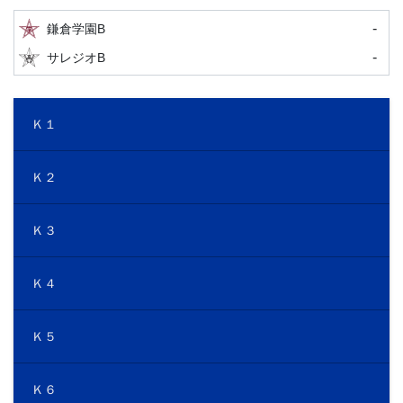
-
鎌倉学園B
-
サレジオB
Ｋ１
Ｋ２
Ｋ３
Ｋ４
Ｋ５
Ｋ６