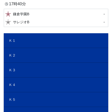
17時40分
-
鎌倉学園B
-
サレジオB
Ｋ１
Ｋ２
Ｋ３
Ｋ４
Ｋ５