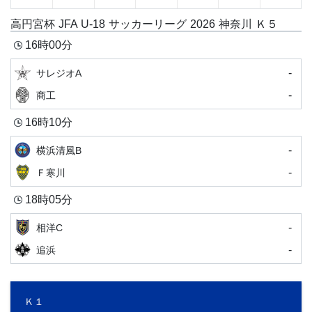
高円宮杯 JFA U-18 サッカーリーグ 2026 神奈川 Ｋ５
16時00分
-
サレジオA
-
商工
16時10分
-
横浜清風B
-
Ｆ寒川
18時05分
-
相洋C
-
追浜
Ｋ１