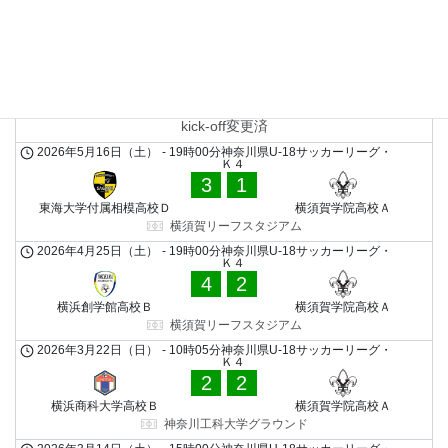
LATEST MATCHES
2026年7月12日（日）
-
15時00分
神奈川県U-18サッカーリーグ・
Ｋ４
0
1
厚木北高校Ｂ
横須賀学院高校Ａ
湘南学院高校グラウンド
kick-off変更済
2026年5月16日（土）
-
19時00分
神奈川県U-18サッカーリーグ・
Ｋ４
3
1
東海大学付属相模高校Ｄ
横須賀学院高校Ａ
横須賀リーフスタジアム
2026年4月25日（土）
-
19時00分
神奈川県U-18サッカーリーグ・
Ｋ４
4
2
横浜創学館高校Ｂ
横須賀学院高校Ａ
横須賀リーフスタジアム
2026年3月22日（日）
-
10時05分
神奈川県U-18サッカーリーグ・
Ｋ４
2
2
横浜商科大学高校Ｂ
横須賀学院高校Ａ
神奈川工科大学グラウンド