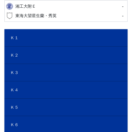
-
湘工大附Ｅ
-
東海大望星生蘭・秀英
Ｋ１
Ｋ２
Ｋ３
Ｋ４
Ｋ５
Ｋ６