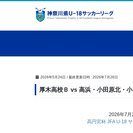
コ
ナ
ン
ビ
テ
ゲ
ン
ー
ツ
シ
へ
ョ
ス
ン
キ
に
ッ
移
プ
動
2026年5月24日
/ 最終更新日時 :
2026年7月26日
厚木高校Ｂ vs 高浜・小田原北・
2026年7
高円宮杯 JFA U-18