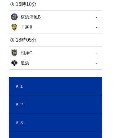
16時10分
-
横浜清風B
-
Ｆ寒川
18時05分
-
相洋C
-
追浜
Ｋ１
Ｋ２
Ｋ３