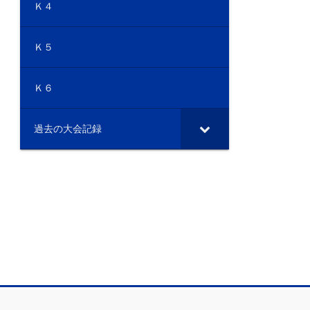
Ｋ４
Ｋ５
Ｋ６
過去の大会記録