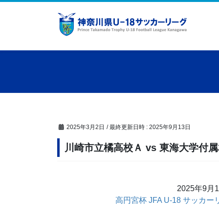
コ
ナ
ン
ビ
テ
ゲ
ン
ー
ツ
シ
へ
ョ
ス
ン
キ
に
ッ
移
プ
動
2025年3月2日
/ 最終更新日時 :
2025年9月13日
川崎市立橘高校Ａ vs 東海大学付
2025年9月
高円宮杯 JFA U-18 サッカー