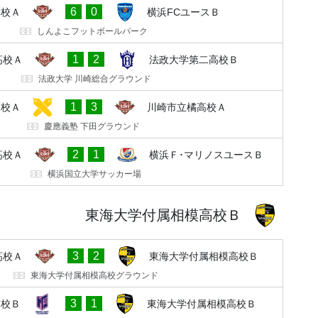
6
0
高校Ａ
横浜FCユースＢ
しんよこフットボールパーク
1
2
高校Ａ
法政大学第二高校Ｂ
法政大学 川崎総合グラウンド
1
3
高校Ａ
川崎市立橘高校Ａ
慶應義塾 下田グラウンド
2
1
高校Ａ
横浜Ｆ･マリノスユースＢ
横浜国立大学サッカー場
東海大学付属相模高校Ｂ
3
2
高校Ａ
東海大学付属相模高校Ｂ
東海大学付属相模高校グラウンド
3
1
高校Ｂ
東海大学付属相模高校Ｂ