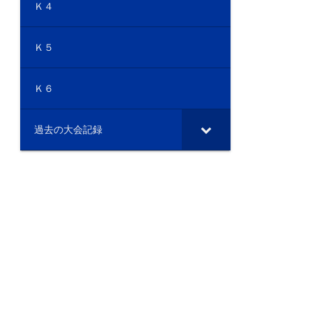
Ｋ４
Ｋ５
Ｋ６
過去の大会記録