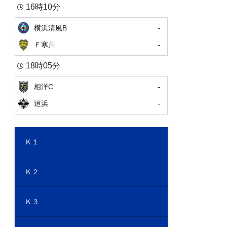
16時10分
-
横浜清風B
-
Ｆ寒川
18時05分
-
相洋C
-
追浜
Ｋ１
Ｋ２
Ｋ３