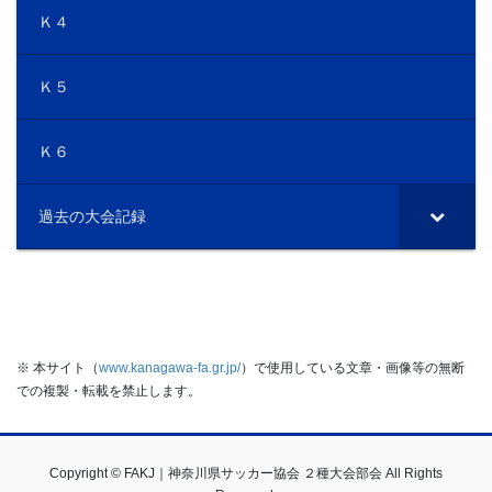
Ｋ４
Ｋ５
Ｋ６
過去の大会記録
※ 本サイト（
www.kanagawa-fa.gr.jp/
）で使用している文章・画像等の無断
での複製・転載を禁止します。
Copyright © FAKJ｜神奈川県サッカー協会 ２種大会部会 All Rights