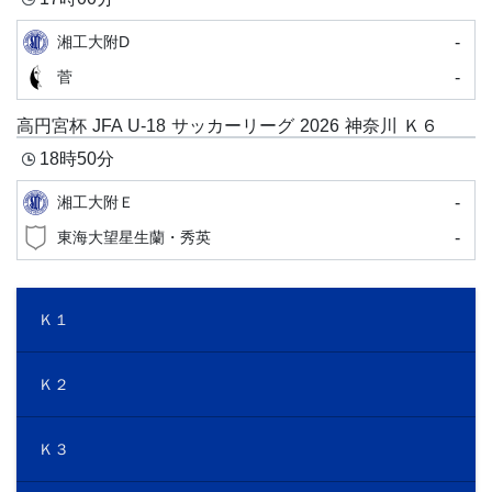
-
湘工大附D
-
菅
高円宮杯 JFA U-18 サッカーリーグ 2026 神奈川 Ｋ６
18時50分
-
湘工大附Ｅ
-
東海大望星生蘭・秀英
Ｋ１
Ｋ２
Ｋ３