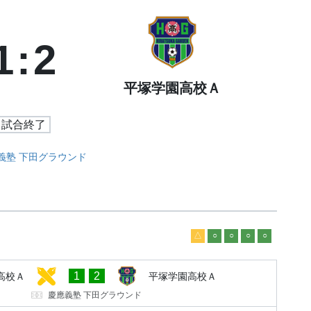
1
:
2
平塚学園高校Ａ
試合終了
義塾 下田グラウンド
△
○
○
○
○
1
2
高校Ａ
平塚学園高校Ａ
慶應義塾 下田グラウンド