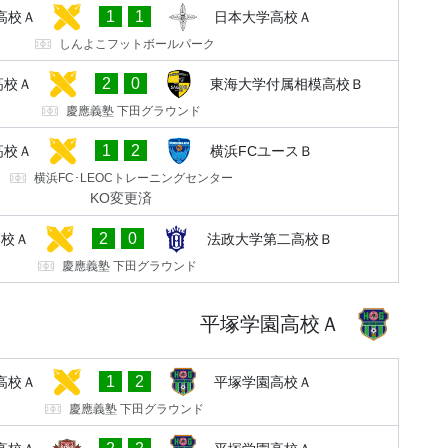
1
1
高校Ａ
日本大学高校Ａ
しんよこフットボールパーク
2
0
高校Ａ
東海大学付属相模高校Ｂ
慶應義塾 下田グラウンド
1
2
高校Ａ
横浜FCユースＢ
横浜FC･LEOCトレーニングセンター
KO変更済
2
0
高校Ａ
法政大学第二高校Ｂ
慶應義塾 下田グラウンド
平塚学園高校Ａ
1
2
高校Ａ
平塚学園高校Ａ
慶應義塾 下田グラウンド