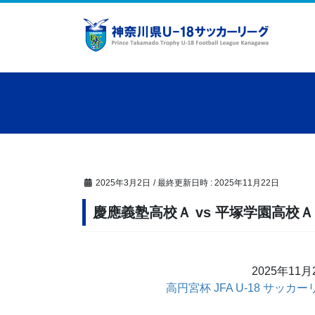
コ
ナ
ン
ビ
テ
ゲ
ン
ー
ツ
シ
へ
ョ
ス
ン
キ
に
ッ
移
プ
動
2025年3月2日
/ 最終更新日時 :
2025年11月22日
慶應義塾高校Ａ vs 平塚学園高校Ａ
2025年11
高円宮杯 JFA U-18 サッカー