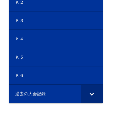
Ｋ２
Ｋ３
Ｋ４
Ｋ５
Ｋ６
過去の大会記録