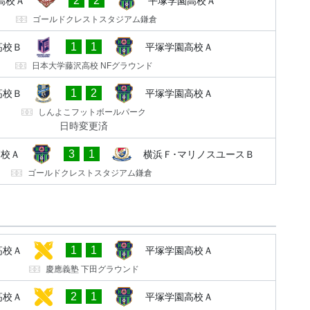
2
2
高校Ａ
平塚学園高校Ａ
ゴールドクレストスタジアム鎌倉
1
1
高校Ｂ
平塚学園高校Ａ
日本大学藤沢高校 NFグラウンド
1
2
高校Ｂ
平塚学園高校Ａ
しんよこフットボールパーク
日時変更済
3
1
高校Ａ
横浜Ｆ･マリノスユースＢ
ゴールドクレストスタジアム鎌倉
1
1
高校Ａ
平塚学園高校Ａ
慶應義塾 下田グラウンド
2
1
高校Ａ
平塚学園高校Ａ