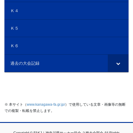
Ｋ４
Ｋ５
Ｋ６
過去の大会記録
※ 本サイト（
www.kanagawa-fa.gr.jp/
）で使用している文章・画像等の無断
での複製・転載を禁止します。
Copyright © FAKJ｜神奈川県サッカー協会 ２種大会部会 All Rights