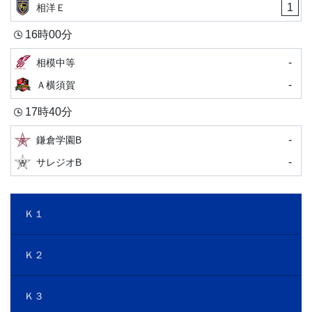
1
相洋Ｅ
16時00分
-
相模中等
-
Ａ横須賀
17時40分
-
鎌倉学園B
-
サレジオB
Ｋ１
Ｋ２
Ｋ３