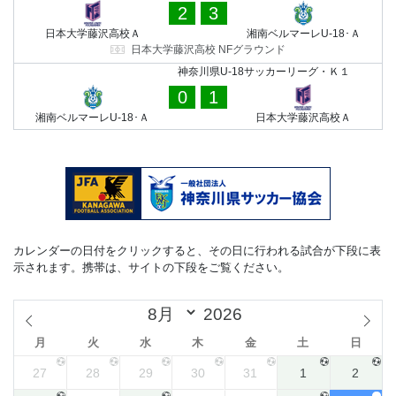
2
3
日本大学藤沢高校Ａ
湘南ベルマーレU-18･Ａ
日本大学藤沢高校 NFグラウンド
神奈川県U-18サッカーリーグ・Ｋ１
0
1
湘南ベルマーレU-18･Ａ
日本大学藤沢高校Ａ
カレンダーの日付をクリックすると、その日に行われる試合が下段に表
示されます。携帯は、サイトの下段をご覧ください。
月
火
水
木
金
土
日
27
28
29
30
31
1
2