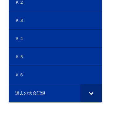
Ｋ２
Ｋ３
Ｋ４
Ｋ５
Ｋ６
過去の大会記録