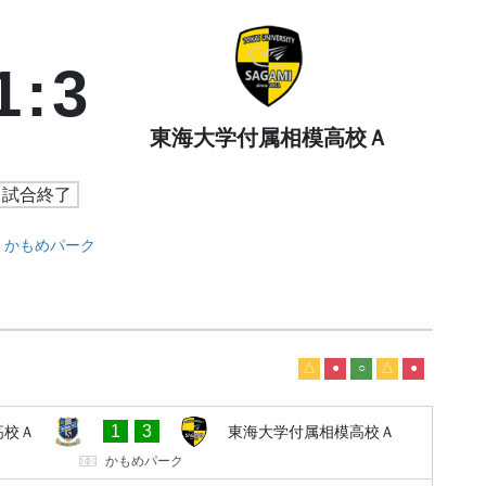
1
:
3
東海大学付属相模高校Ａ
試合終了
かもめパーク
△
●
○
△
●
1
3
高校Ａ
東海大学付属相模高校Ａ
かもめパーク