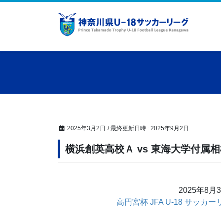
コ
ナ
ン
ビ
テ
ゲ
ン
ー
ツ
シ
へ
ョ
ス
ン
キ
に
ッ
移
プ
動
2025年3月2日
/ 最終更新日時 :
2025年9月2日
横浜創英高校Ａ vs 東海大学付属
2025年8月
高円宮杯 JFA U-18 サッカー