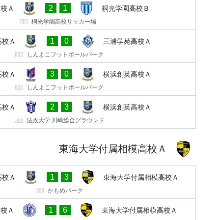
2
1
高校Ａ
桐光学園高校Ｂ
桐光学園高校サッカー場
1
0
高校Ａ
三浦学苑高校Ａ
しんよこフットボールパーク
3
0
高校Ａ
横浜創英高校Ａ
しんよこフットボールパーク
2
3
高校Ａ
横浜創英高校Ａ
法政大学 川崎総合グラウンド
東海大学付属相模高校Ａ
1
3
高校Ａ
東海大学付属相模高校Ａ
かもめパーク
1
6
高校Ａ
東海大学付属相模高校Ａ