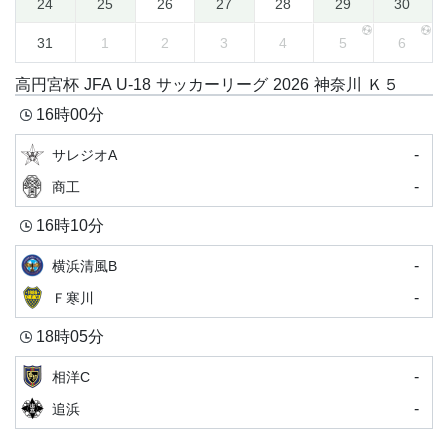
24
25
26
27
28
29
30
31
1
2
3
4
5
6
高円宮杯 JFA U-18 サッカーリーグ 2026 神奈川 Ｋ５
16時00分
-
サレジオA
-
商工
16時10分
-
横浜清風B
-
Ｆ寒川
18時05分
-
相洋C
-
追浜