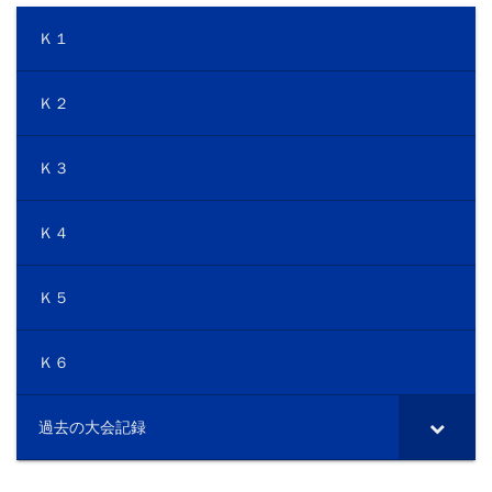
Ｋ１
Ｋ２
Ｋ３
Ｋ４
Ｋ５
Ｋ６
過去の大会記録