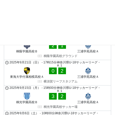
2025年11月22日（土）
-
16時45分
神奈川県U-18サッカーリー
グ・Ｋ１
7
0
湘南ベルマーレU-18･Ａ
三浦学苑高校Ａ
馬入ふれあい公園サッカー場 人工芝グラウンド
日程、会場変更済
2025年11月16日（日）
-
10時00分
神奈川県U-18サッカーリー
グ・Ｋ１
2
1
桐蔭学園高校Ｂ
三浦学苑高校Ａ
桐蔭学園高校グラウンド
2025年9月21日（日）
-
17時15分
神奈川県U-18サッカーリーグ・
Ｋ１
0
2
東海大学付属相模高校Ａ
三浦学苑高校Ａ
横須賀リーフスタジアム
2025年9月15日（月）
-
15時00分
神奈川県U-18サッカーリーグ・
Ｋ１
3
2
桐光学園高校Ｂ
三浦学苑高校Ａ
桐光学園高校サッカー場
2025年9月6日（土）
-
10時00分
神奈川県U-18サッカーリーグ・