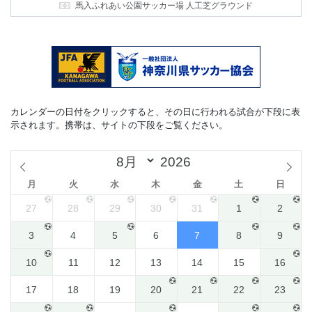
馬入ふれあい公園サッカー場 人工芝グラウンド
カレンダーの日付をクリックすると、その日に行われる試合が下段に表
示されます。携帯は、サイトの下段をご覧ください。
月
火
水
木
金
土
日
27
28
29
30
31
1
2
3
4
5
6
7
8
9
10
11
12
13
14
15
16
17
18
19
20
21
22
23