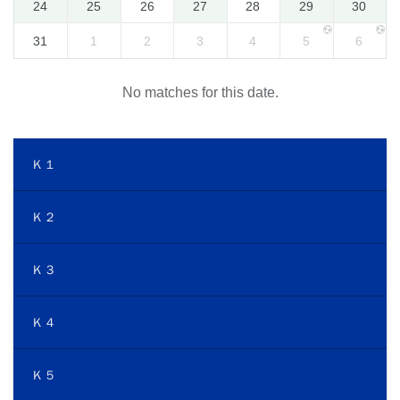
24
25
26
27
28
29
30
31
1
2
3
4
5
6
No matches for this date.
Ｋ１
Ｋ２
Ｋ３
Ｋ４
Ｋ５