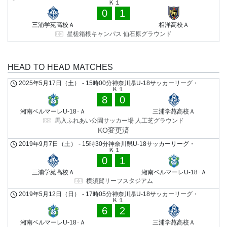
Ｋ１
0
1
三浦学苑高校Ａ
相洋高校Ａ
星槎箱根キャンパス 仙石原グラウンド
HEAD TO HEAD MATCHES
2025年5月17日（土）
-
15時00分
神奈川県U-18サッカーリーグ・
Ｋ１
8
0
湘南ベルマーレU-18･Ａ
三浦学苑高校Ａ
馬入ふれあい公園サッカー場 人工芝グラウンド
KO変更済
2019年9月7日（土）
-
15時30分
神奈川県U-18サッカーリーグ・
Ｋ１
0
1
三浦学苑高校Ａ
湘南ベルマーレU-18･Ａ
横須賀リーフスタジアム
2019年5月12日（日）
-
17時05分
神奈川県U-18サッカーリーグ・
Ｋ１
6
2
湘南ベルマーレU-18･Ａ
三浦学苑高校Ａ