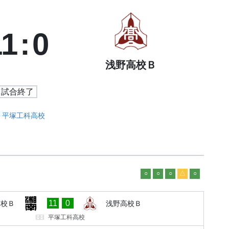
11
:
0
浅野高校Ｂ
試合終了
平塚工科高校
○
○
○
△
○
11
0
高校Ｂ
浅野高校Ｂ
平塚工科高校