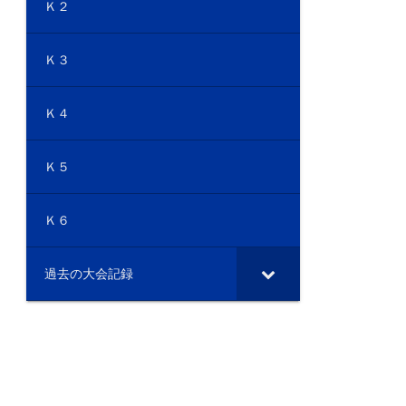
Ｋ２
Ｋ３
Ｋ４
Ｋ５
Ｋ６
過去の大会記録