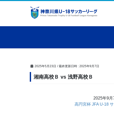
コ
ナ
ン
ビ
テ
ゲ
ン
ー
ツ
シ
へ
ョ
ス
ン
キ
に
ッ
移
プ
動
2025年5月23日
/ 最終更新日時 :
2025年9月7日
湘南高校Ｂ vs 浅野高校Ｂ
2025年9
高円宮杯 JFA U-18