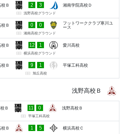
2
3
高校Ｂ
湘南学院高校Ｄ
浅野高校グラウンド
フットワーククラブ寒川ユ
0
0
高校Ｂ
ース
湘南高校グラウンド
12
1
高校Ｂ
愛川高校
横浜高校グラウンド
9
1
高校Ｂ
平塚工科高校
旭丘高校
浅野高校Ｂ
11
0
高校Ｂ
浅野高校Ｂ
平塚工科高校
1
5
高校Ｂ
横浜高校Ｃ