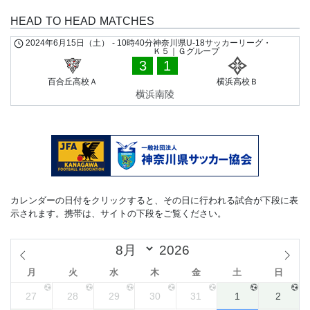
HEAD TO HEAD MATCHES
2024年6月15日（土）
-
10時40分
神奈川県U-18サッカーリーグ・
Ｋ５｜Ｇグループ
3
1
百合丘高校Ａ
横浜高校Ｂ
横浜南陵
カレンダーの日付をクリックすると、その日に行われる試合が下段に表
示されます。携帯は、サイトの下段をご覧ください。
月
火
水
木
金
土
日
27
28
29
30
31
1
2