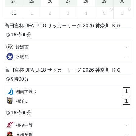
24
25
26
27
28
29
30
31
1
2
3
4
5
6
高円宮杯 JFA U-18 サッカーリーグ 2026 神奈川 Ｋ５
16時00分
-
綾瀬西
-
氷取沢
高円宮杯 JFA U-18 サッカーリーグ 2026 神奈川 Ｋ６
9時00分
1
湘南学院Ｄ
1
相洋Ｅ
16時00分
-
相模中等
-
Ａ横須賀