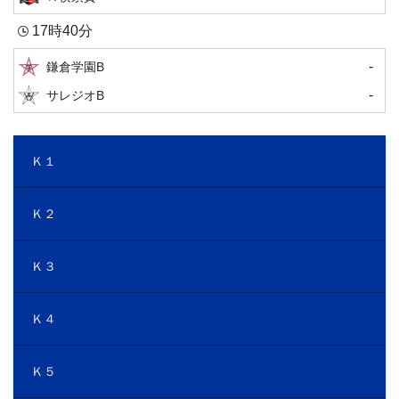
17時40分
-
鎌倉学園B
-
サレジオB
Ｋ１
Ｋ２
Ｋ３
Ｋ４
Ｋ５