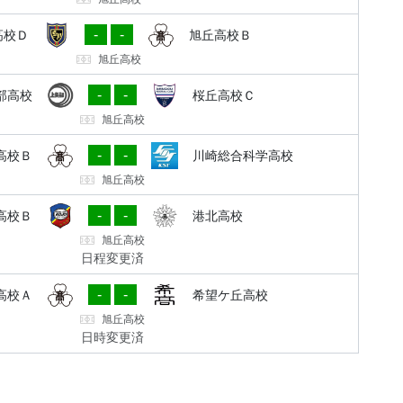
-
-
高校Ｄ
旭丘高校Ｂ
旭丘高校
-
-
部高校
桜丘高校Ｃ
旭丘高校
-
-
高校Ｂ
川崎総合科学高校
旭丘高校
-
-
高校Ｂ
港北高校
旭丘高校
日程変更済
-
-
高校Ａ
希望ケ丘高校
旭丘高校
日時変更済