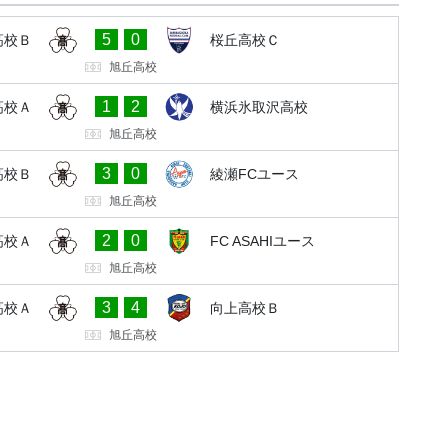
5
0
高校Ｂ
桜丘高校Ｃ
旭丘高校
1
2
高校Ａ
横浜氷取沢高校
旭丘高校
3
0
高校Ｂ
綾瀬FCユース
旭丘高校
2
0
高校Ａ
FC ASAHIユース
旭丘高校
3
4
高校Ａ
向上高校Ｂ
旭丘高校