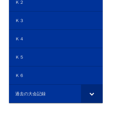
Ｋ２
Ｋ３
Ｋ４
Ｋ５
Ｋ６
過去の大会記録