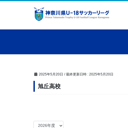
コ
ナ
ン
ビ
テ
ゲ
ン
ー
ツ
シ
へ
ョ
ス
ン
キ
に
ッ
移
プ
動
2025年5月20日
/ 最終更新日時 :
2025年5月20日
旭丘高校