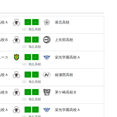
-
-
高校Ａ
港北高校
旭丘高校
-
-
高校Ｂ
上矢部高校
旭丘高校
-
-
Iユース
栄光学園高校Ａ
旭丘高校
-
-
高校Ａ
綾瀬西高校
旭丘高校
-
-
高校Ｂ
茅ケ崎高校Ｂ
旭丘高校
-
-
高校Ａ
栄光学園高校Ａ
旭丘高校