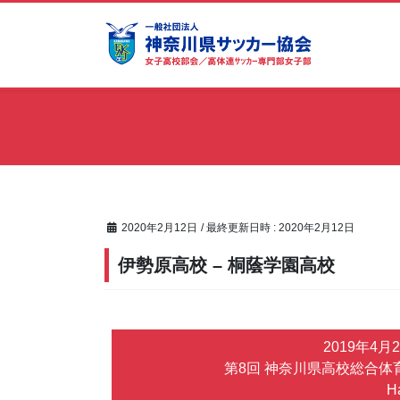
コ
ナ
ン
ビ
テ
ゲ
ン
ー
ツ
シ
へ
ョ
ス
ン
キ
に
ッ
移
プ
動
2020年2月12日
/ 最終更新日時 :
2020年2月12日
伊勢原高校 – 桐蔭学園高校
2019年4月
第8回 神奈川県高校総合体育
Ha