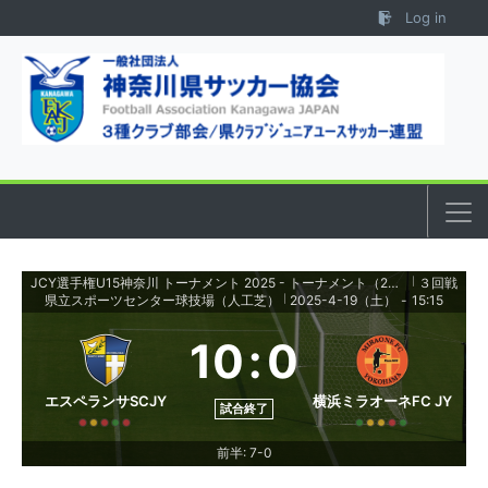
Skip to content
Log in
JCY選手権U15神奈川 トーナメント 2025 - トーナメント（2回戦～4回戦）
３回戦
|
県立スポーツセンター球技場（人工芝）
2025-4-19（土）
-
15:15
|
10
:
0
エスペランサSCJY
横浜ミラオーネFC JY
試合終了
前半: 7-0