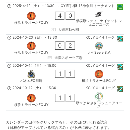
2025-4-12（土）
-
13:30
JCY選手権U15神奈川 トーナメント
4
0
相模原シティユナイテッド ジ
横浜ミラオーネFC JY
ュニアユース
大磯運動公園
2024-10-20（日）
-
13:30
KCJY U-14リーグ
0
2
横浜ミラオーネFC JY
大和Seele S.V.
道満スポーツ広場
2024-10-14（月）
-
15:00
KCJY U-14リーグ
1
1
バオムFC川崎
横浜ミラオーネFC JY
2024-10-12（土）
-
15:30
KCJY U-14リーグ
1
1
厚木はやぶさFCジュニアユー
横浜ミラオーネFC JY
ス
カレンダーの日付をクリックすると、その日に行われる試合
（日程がアップされている試合のみ）が下段に表示されます。