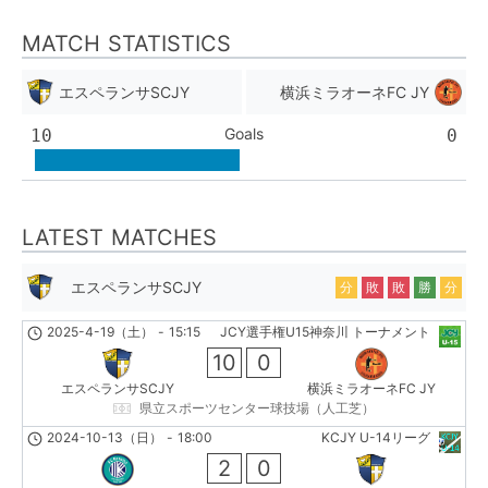
MATCH STATISTICS
エスペランサSCJY
横浜ミラオーネFC JY
Goals
10
0
LATEST MATCHES
エスペランサSCJY
分
敗
敗
勝
分
2025-4-19（土）
-
15:15
JCY選手権U15神奈川 トーナメント
10
0
エスペランサSCJY
横浜ミラオーネFC JY
県立スポーツセンター球技場（人工芝）
2024-10-13（日）
-
18:00
KCJY U-14リーグ
2
0