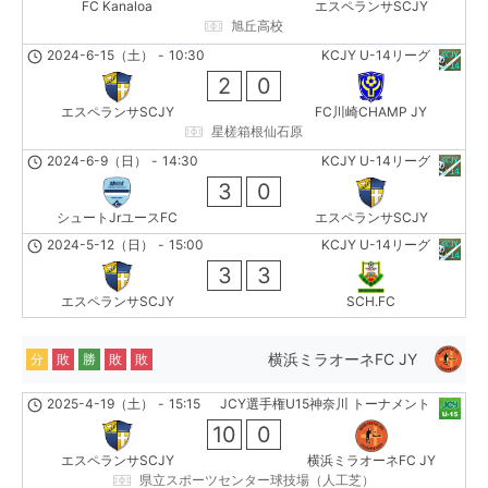
FC Kanaloa
エスペランサSCJY
旭丘高校
2024-6-15（土）
-
10:30
KCJY U-14リーグ
2
0
エスペランサSCJY
FC川崎CHAMP JY
星槎箱根仙石原
2024-6-9（日）
-
14:30
KCJY U-14リーグ
3
0
シュートJrユースFC
エスペランサSCJY
2024-5-12（日）
-
15:00
KCJY U-14リーグ
3
3
エスペランサSCJY
SCH.FC
横浜ミラオーネFC JY
分
敗
勝
敗
敗
2025-4-19（土）
-
15:15
JCY選手権U15神奈川 トーナメント
10
0
エスペランサSCJY
横浜ミラオーネFC JY
県立スポーツセンター球技場（人工芝）