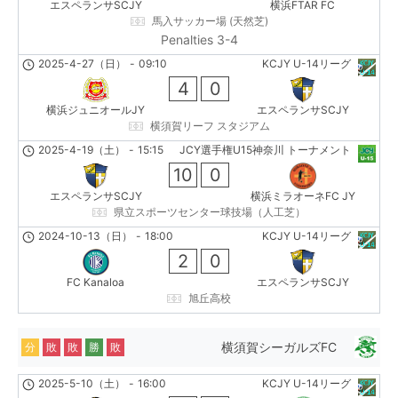
エスペランサSCJY
横浜FTAR FC
馬入サッカー場 (天然芝)
Penalties 3-4
2025-4-27（日）
-
09:10
KCJY U-14リーグ
4
0
横浜ジュニオールJY
エスペランサSCJY
横須賀リーフ スタジアム
2025-4-19（土）
-
15:15
JCY選手権U15神奈川 トーナメント
10
0
エスペランサSCJY
横浜ミラオーネFC JY
県立スポーツセンター球技場（人工芝）
2024-10-13（日）
-
18:00
KCJY U-14リーグ
2
0
FC Kanaloa
エスペランサSCJY
旭丘高校
横須賀シーガルズFC
分
敗
敗
勝
敗
2025-5-10（土）
-
16:00
KCJY U-14リーグ