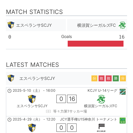
MATCH STATISTICS
エスペランサSCJY
横須賀シーガルズFC
Goals
0
16
LATEST MATCHES
エスペランサSCJY
分
敗
敗
勝
分
2025-5-10（土）
-
16:00
KCJY U-14リーグ
0
16
エスペランサSCJY
横須賀シーガルズFC
等々力第1サッカー場
2025-4-29（火）
-
12:20
JCY選手権U15神奈川 トーナメント
0
0