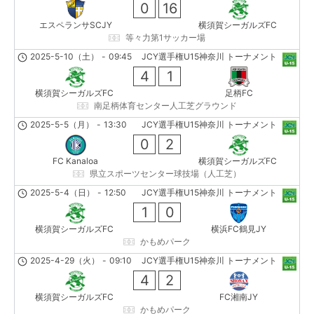
0
16
エスペランサSCJY
横須賀シーガルズFC
等々力第1サッカー場
2025-5-10（土）
-
09:45
JCY選手権U15神奈川 トーナメント
4
1
横須賀シーガルズFC
足柄FC
南足柄体育センター人工芝グラウンド
2025-5-5（月）
-
13:30
JCY選手権U15神奈川 トーナメント
0
2
FC Kanaloa
横須賀シーガルズFC
県立スポーツセンター球技場（人工芝）
2025-5-4（日）
-
12:50
JCY選手権U15神奈川 トーナメント
1
0
横須賀シーガルズFC
横浜FC鶴見JY
かもめパーク
2025-4-29（火）
-
09:10
JCY選手権U15神奈川 トーナメント
4
2
横須賀シーガルズFC
FC湘南JY
かもめパーク