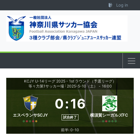
Skip to content
Log in
KCJY U-14リーグ 2025 - 1st ラウンド（予選リーグ）
等々力第1サッカー場
2025-5-10（土）
-
16:00
|
0
:
16
エスペランサSCJY
横須賀シーガルズFC
試合終了
前半: 0-10