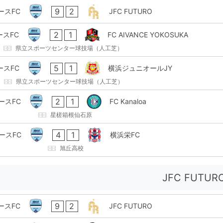
9
2
ースFC
JFC FUTURO
2
1
ースFC
FC AIVANCE YOKOSUKA
県立スポーツセンター球技場（人工芝）
5
1
ースFC
横浜ジュニオールJY
県立スポーツセンター球技場（人工芝）
2
1
ースFC
FC Kanaloa
星槎箱根仙石原
4
1
ースFC
横浜栄FC
旭丘高校
JFC FUTUR
9
2
ースFC
JFC FUTURO