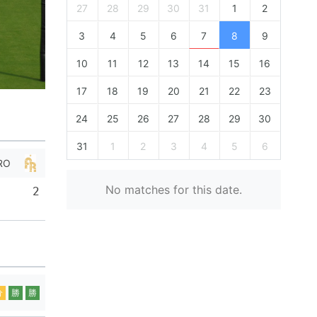
27
28
29
30
31
1
2
3
4
5
6
7
8
9
10
11
12
13
14
15
16
17
18
19
20
21
22
23
24
25
26
27
28
29
30
31
1
2
3
4
5
6
RO
No matches for this date.
2
分
勝
勝