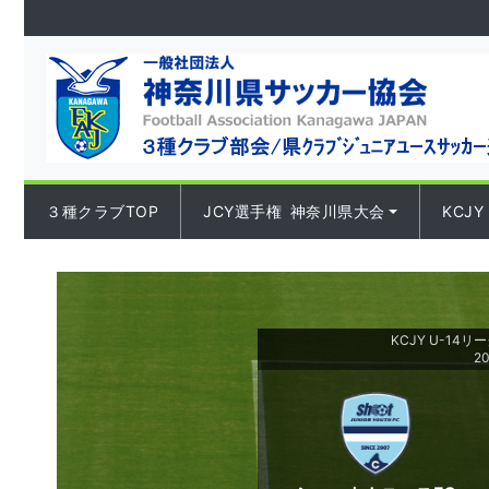
Skip to content
３種クラブTOP
JCY選手権 神奈川県大会
KCJY
KCJY U-14リ
2