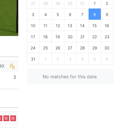
27
28
29
30
31
1
2
3
4
5
6
7
8
9
10
11
12
13
14
15
16
17
18
19
20
21
22
23
24
25
26
27
28
29
30
31
1
2
3
4
5
6
RO
No matches for this date.
3
敗
敗
敗