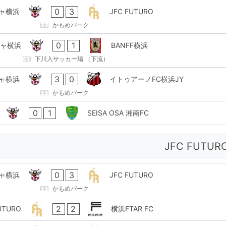
0
3
ャ横浜
JFC FUTURO
かもめパーク
0
1
ャ横浜
BANFF横浜
下川入サッカー場 （下流）
3
0
ャ横浜
イトゥアーノFC横浜JY
かもめパーク
0
1
SEISA OSA 湘南FC
JFC FUTUR
0
3
ャ横浜
JFC FUTURO
かもめパーク
2
2
UTURO
横浜FTAR FC