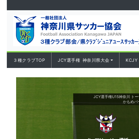
Skip to content
３種クラブTOP
JCY選手権 神奈川県大会
KCJY
JCY選手権U15神奈川 トーナ
かもめパ