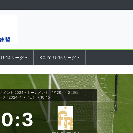
 U-14リーグ
KCJY U-15リーグ
メント 2024 - トーナメント 1/128～
２回戦
|
ーク
2024-4-7（日）
-
10:45
|
0
:
3