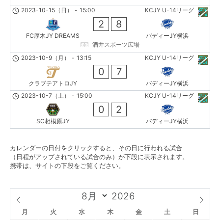
2023-10-15（日）
-
15:00
KCJY U-14リーグ
2
8
FC厚木JY DREAMS
バディーJY横浜
酒井スポーツ広場
2023-10-9（月）
-
13:15
KCJY U-14リーグ
0
7
クラブテアトロJY
バディーJY横浜
2023-10-7（土）
-
15:00
KCJY U-14リーグ
0
2
SC相模原JY
バディーJY横浜
カレンダーの日付をクリックすると、その日に行われる試合
（日程がアップされている試合のみ）が下段に表示されます。
携帯は、サイトの下段をご覧ください。
月
火
水
木
金
土
日