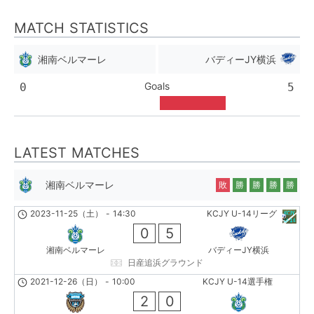
MATCH STATISTICS
湘南ベルマーレ
バディーJY横浜
Goals
0
5
LATEST MATCHES
湘南ベルマーレ
敗
勝
勝
勝
勝
2023-11-25（土）
-
14:30
KCJY U-14リーグ
0
5
湘南ベルマーレ
バディーJY横浜
日産追浜グラウンド
2021-12-26（日）
-
10:00
KCJY U-14選手権
2
0