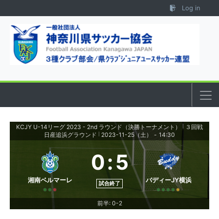
Skip to content
Log in
KCJY U-14リーグ 2023 - 2nd ラウンド（決勝トーナメント）
３回戦
|
日産追浜グラウンド
2023-11-25（土）
-
14:30
|
0
:
5
湘南ベルマーレ
バディーJY横浜
試合終了
前半: 0-2