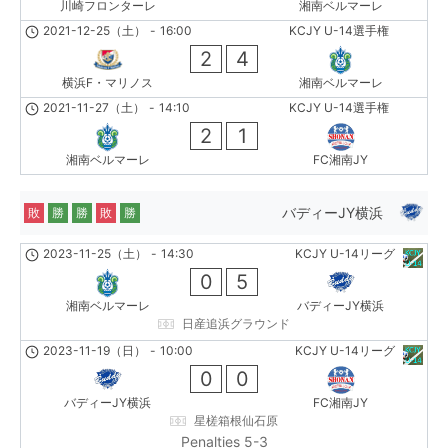
川崎フロンターレ
湘南ベルマーレ
2021-12-25（土）
-
16:00
KCJY U-14選手権
2
4
横浜F・マリノス
湘南ベルマーレ
2021-11-27（土）
-
14:10
KCJY U-14選手権
2
1
湘南ベルマーレ
FC湘南JY
バディーJY横浜
敗
勝
勝
敗
勝
2023-11-25（土）
-
14:30
KCJY U-14リーグ
0
5
湘南ベルマーレ
バディーJY横浜
日産追浜グラウンド
2023-11-19（日）
-
10:00
KCJY U-14リーグ
0
0
バディーJY横浜
FC湘南JY
星槎箱根仙石原
Penalties 5-3