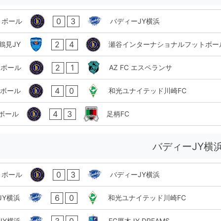
0
3
トボール
バディーJY横浜
2
4
鶴見JY
瀬谷インターナショナルフットボー
2
1
トボール
AZ FC エスペランサ
4
0
ボール
和光ユナイテッド川崎FC
4
3
ボール
足柄FC
バディーJY横
0
3
トボール
バディーJY横浜
6
0
JY横浜
和光ユナイテッド川崎FC
3
0
JY横浜
FC厚木JY DREAMS