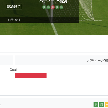
バディーJY横浜
試合終了
勝
勝
敗
勝
勝
前半: 0-1
バディーJY
Goals
ル
勝
勝