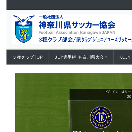
Skip to content
３種クラブTOP
JCY選手権 神奈川県大会
KCJY
KCJY U-14リ
20