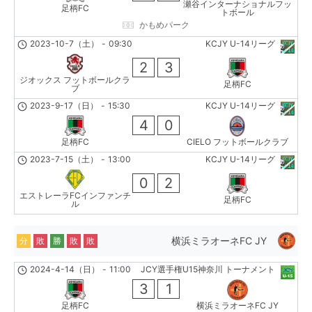
瀬谷インターナショナルフッ
足柄FC
トボール
かもめパーク
2023-10-7（土）
-
09:30
KCJY U-14リーグ
2
3
ジオックス フットボールクラ
足柄FC
ブ
2023-9-17（日）
-
15:30
KCJY U-14リーグ
4
0
足柄FC
CIELO フットボールクラブ
2023-7-15（土）
-
13:00
KCJY U-14リーグ
0
2
エストレーラFCインファンチ
足柄FC
ル
横浜ミラオーネFC JY
分
敗
勝
敗
敗
2024-4-14（日）
-
11:00
JCY選手権U15神奈川 トーナメント
3
1
足柄FC
横浜ミラオーネFC JY