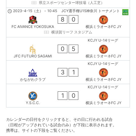
県立スポーツセンター球技場（人工芝）
2023-4-15（土）
-
10:45
JCY選手権U15神奈川 トーナメント
8
0
FC AIVANCE YOKOSUKA
横浜ミラオーネFC JY
横須賀リーフ スタジアム
KCJY U-14リーグ
0
5
JFC FUTURO SAGAMI
横浜ミラオーネFC JY
KCJY U-14リーグ
3
1
かながわクラブ
横浜ミラオーネFC JY
KCJY U-14リーグ
1
0
Y.S.C.C.
横浜ミラオーネFC JY
カレンダーの日付をクリックすると、その日に行われる試合
（日程がアップされている試合のみ）が下段に表示されます。
携帯は、サイトの下段をご覧ください。