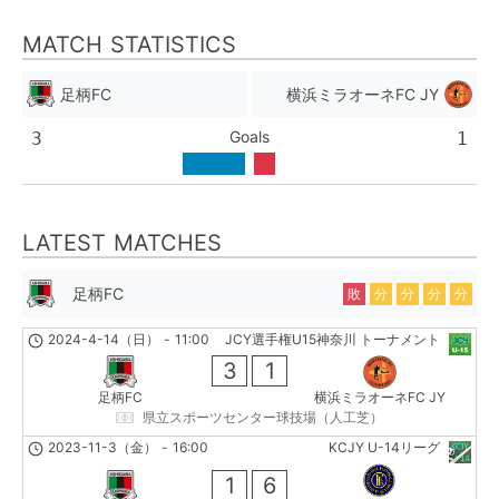
MATCH STATISTICS
足柄FC
横浜ミラオーネFC JY
Goals
3
1
LATEST MATCHES
足柄FC
敗
分
分
分
分
2024-4-14（日）
-
11:00
JCY選手権U15神奈川 トーナメント
3
1
足柄FC
横浜ミラオーネFC JY
県立スポーツセンター球技場（人工芝）
2023-11-3（金）
-
16:00
KCJY U-14リーグ
1
6