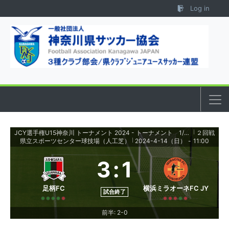
Skip to content
Log in
JCY選手権U15神奈川 トーナメント 2024 - トーナメント 1/128～
２回戦
|
県立スポーツセンター球技場（人工芝）
2024-4-14（日）
-
11:00
|
3
:
1
足柄FC
横浜ミラオーネFC JY
試合終了
前半: 2-0