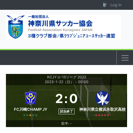
Skip to content
Log in
KCJY U-15リーグ 2022
2023-1-22（日）
-
00:00
2
:
0
FC川崎CHAMP JY
神奈川県立横浜氷取沢高校
試合終了
前半: -