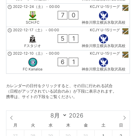
2022-12-24（土）
-
00:00
KCJY U-15リーグ
7
0
SCH.FC
神奈川県立横浜氷取沢高校
2022-12-17（土）
-
00:00
KCJY U-15リーグ
5
1
Fスタジオ
神奈川県立横浜氷取沢高校
2022-12-10（土）
-
00:00
KCJY U-15リーグ
6
1
FC Kanaloa
神奈川県立横浜氷取沢高校
カレンダーの日付をクリックすると、その日に行われる試合
（日程がアップされている試合のみ）が下段に表示されます。
携帯は、サイトの下段をご覧ください。
月
火
水
木
金
土
日
27
28
29
30
31
1
2