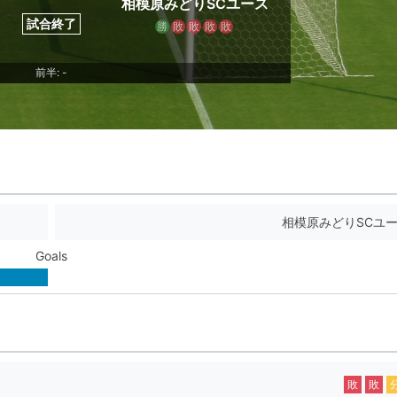
相模原みどりSCユース
試合終了
勝
敗
敗
敗
敗
前半: -
相模原みどりSCユ
Goals
敗
敗