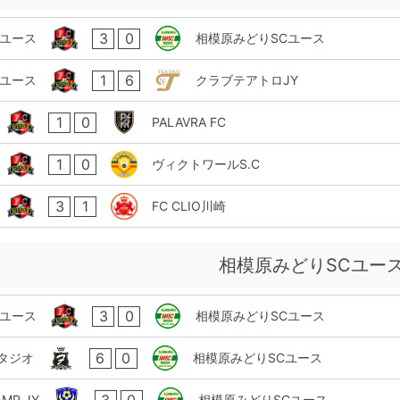
3
0
KAユース
相模原みどりSCユース
1
6
KAユース
クラブテアトロJY
1
0
PALAVRA FC
1
0
ヴィクトワールS.C
3
1
FC CLIO川崎
相模原みどりSCユー
3
0
KAユース
相模原みどりSCユース
6
0
タジオ
相模原みどりSCユース
3
0
MP JY
相模原みどりSCユース