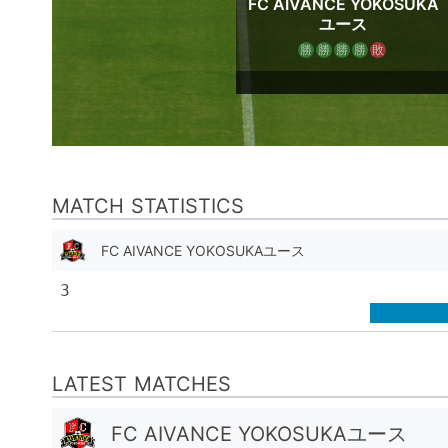
FC AIVANCE YOKOSUKA
ユース
勝
勝
勝
勝
敗
MATCH STATISTICS
FC AIVANCE YOKOSUKAユース
3
LATEST MATCHES
FC AIVANCE YOKOSUKAユース