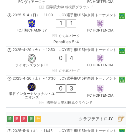
FC ヴィアージャ
FC HORTENCIA
国学院大学 相模原グラウンド
2025-5-4（日）
-
11:00
JCY選手権U15神奈川 トーナメント
1
1
FC川崎CHAMP JY
FC HORTENCIA
かもめパーク
Penalties 5-4
2025-4-29（火）
-
12:50
JCY選手権U15神奈川 トーナメント
0
4
ライオンズランドFC
FC HORTENCIA
かもめパーク
2025-4-26（土）
-
10:30
JCY選手権U15神奈川 トーナメント
0
3
瀬谷インターナショナル・ユ
FC HORTENCIA
ニオンズ
國學院大學相模原グラウンド
クラブテアトロJY
勝
敗
敗
勝
分
2025-5-6（火）
-
11:45
JCY選手権U15神奈川 トーナメント