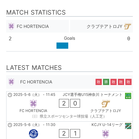
MATCH STATISTICS
FC HORTENCIA
クラブテアトロJY
Goals
2
0
LATEST MATCHES
FC HORTENCIA
敗
勝
敗
敗
敗
2025-5-6（火）
-
11:45
JCY選手権U15神奈川 トーナメント
2
0
FC HORTENCIA
クラブテアトロJY
県立スポーツセンター球技場（人工芝）
2025-5-6（火）
-
11:30
KCJY U-14リーグ
2
1