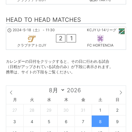
HEAD TO HEAD MATCHES
2024-5-18（土）
-
11:30
KCJY U-14リーグ
2
1
クラブテアトロJY
FC HORTENCIA
カレンダーの日付をクリックすると、その日に行われる試合
（日程がアップされている試合のみ）が下段に表示されます。
携帯は、サイトの下段をご覧ください。
月
火
水
木
金
土
日
27
28
29
30
31
1
2
3
4
5
6
7
8
9