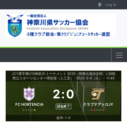
Skip to content
Log in
JCY選手権U15神奈川 トーナメント 2025 - 関東出場決定戦
１回戦
|
県立スポーツセンター球技場（人工芝）
2025-5-6（火）
-
11:45
|
2
:
0
FC HORTENCIA
クラブテアトロJY
試合終了
前半: 1-0