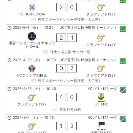
2
0
FC HORTENCIA
クラブテアトロJY
県立スポーツセンター球技場（人工芝）
2025-5-4（日）
-
12:30
JCY選手権U15神奈川 トーナメント
2
1
瀬谷インターナショナルフッ
クラブテアトロJY
トボール
保土ヶ谷公園 サッカー場
2025-4-29（火）
-
10:00
JCY選手権U15神奈川 トーナメント
0
2
FCグラシア相模原
クラブテアトロJY
県立スポーツセンター球技場（人工芝）
2025-4-26（土）
-
10:45
KCJY U-14リーグ
4
0
クラブテアトロJY
SCH.FC
長坂谷多目的
2024-9-7（土）
-
10:45
KCJY U-14リーグ
1
3
クラブテアトロJY
横浜FTAR FC