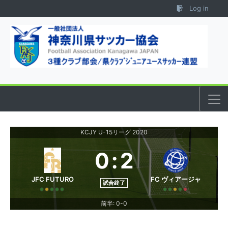
Skip to content
Log in
KCJY U-15リーグ 2020
0
:
2
JFC FUTURO
FC ヴィアージャ
試合終了
前半: 0-0