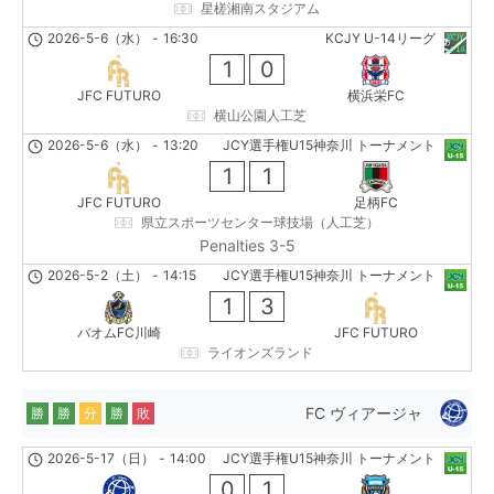
星槎湘南スタジアム
2026-5-6（水）
-
16:30
KCJY U-14リーグ
1
0
JFC FUTURO
横浜栄FC
横山公園人工芝
2026-5-6（水）
-
13:20
JCY選手権U15神奈川 トーナメント
1
1
JFC FUTURO
足柄FC
県立スポーツセンター球技場（人工芝）
Penalties 3-5
2026-5-2（土）
-
14:15
JCY選手権U15神奈川 トーナメント
1
3
バオムFC川崎
JFC FUTURO
ライオンズランド
FC ヴィアージャ
勝
勝
分
勝
敗
2026-5-17（日）
-
14:00
JCY選手権U15神奈川 トーナメント
0
1