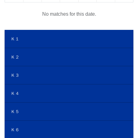
No matches for this date.
Ｋ１
Ｋ２
Ｋ３
Ｋ４
Ｋ５
Ｋ６