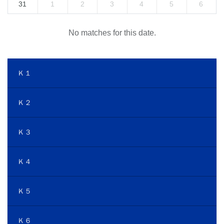
31
1
2
3
4
5
6
No matches for this date.
Ｋ１
Ｋ２
Ｋ３
Ｋ４
Ｋ５
Ｋ６