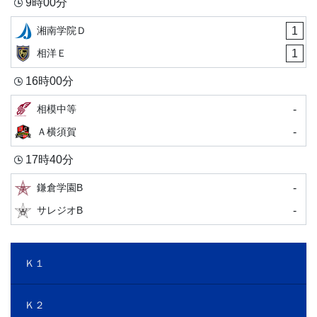
9時00分
1
湘南学院Ｄ
1
相洋Ｅ
16時00分
-
相模中等
-
Ａ横須賀
17時40分
-
鎌倉学園B
-
サレジオB
Ｋ１
Ｋ２