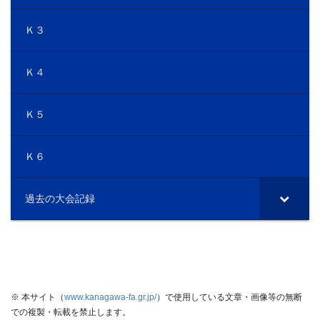
Ｋ３
Ｋ４
Ｋ５
Ｋ６
過去の大会記録
※ 本サイト（
www.kanagawa-fa.gr.jp/
）で使用している文章・画像等の無断
での複製・転載を禁止します。