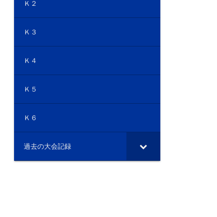
Ｋ２
Ｋ３
Ｋ４
Ｋ５
Ｋ６
過去の大会記録