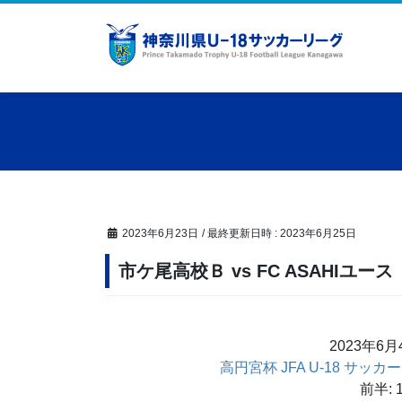
コ
ナ
ン
ビ
テ
ゲ
ン
ー
ツ
シ
へ
ョ
ス
ン
キ
に
ッ
移
プ
動
2023年6月23日
/ 最終更新日時 :
2023年6月25日
市ケ尾高校Ｂ vs FC ASAHIユース
2023年6
高円宮杯 JFA U-18 サッ
前半: 1