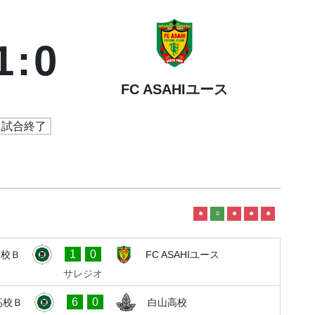
1
:
0
FC ASAHIユース
試合終了
●
○
●
●
●
1
0
高校Ｂ
FC ASAHIユース
サレジオ
6
0
高校Ｂ
白山高校