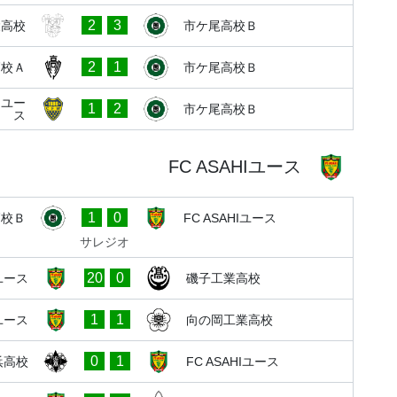
2
3
陵高校
市ケ尾高校Ｂ
2
1
高校Ａ
市ケ尾高校Ｂ
川ユー
1
2
市ケ尾高校Ｂ
ス
FC ASAHIユース
1
0
高校Ｂ
FC ASAHIユース
サレジオ
20
0
Iユース
磯子工業高校
1
1
Iユース
向の岡工業高校
0
1
浜高校
FC ASAHIユース