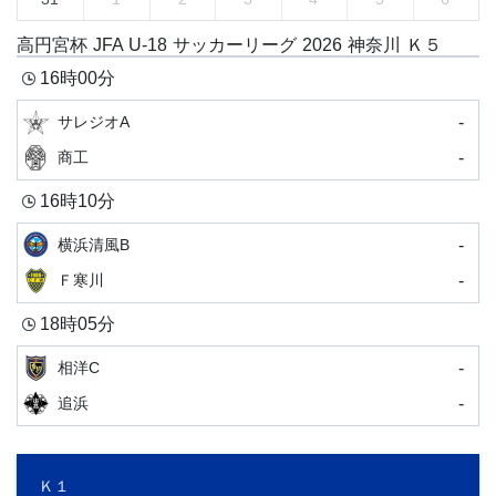
高円宮杯 JFA U-18 サッカーリーグ 2026 神奈川 Ｋ５
16時00分
-
サレジオA
-
商工
16時10分
-
横浜清風B
-
Ｆ寒川
18時05分
-
相洋C
-
追浜
Ｋ１