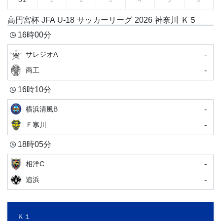
高円宮杯 JFA U-18 サッカーリーグ 2026 神奈川 Ｋ５
16時00分
-
サレジオA
-
商工
16時10分
-
横浜清風B
-
Ｆ寒川
18時05分
-
相洋C
-
追浜
Ｋ１