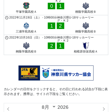
Ｋ２
0
1
平塚学園高校Ａ
桐蔭学園高校Ｂ
2022年11月19日（土）
-
10時00分
神奈川県U-18サッカーリー
グ・Ｋ２
1
2
三浦学苑高校Ａ
桐蔭学園高校Ｂ
2022年10月16日（日）
-
10時00分
神奈川県U-18サッカーリー
グ・Ｋ２
2
1
桐蔭学園高校Ｂ
相模原弥栄高校Ａ
カレンダーの日付をクリックすると、その日に行われる試合が下段に表
示されます。携帯は、サイトの下段をご覧ください。