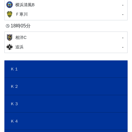
-
横浜清風B
-
Ｆ寒川
18時05分
-
相洋C
-
追浜
Ｋ１
Ｋ２
Ｋ３
Ｋ４