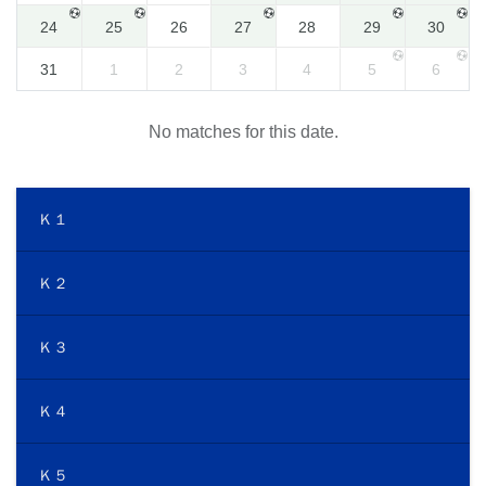
24
25
26
27
28
29
30
31
1
2
3
4
5
6
No matches for this date.
Ｋ１
Ｋ２
Ｋ３
Ｋ４
Ｋ５