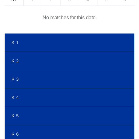
No matches for this date.
Ｋ１
Ｋ２
Ｋ３
Ｋ４
Ｋ５
Ｋ６