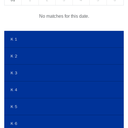
No matches for this date.
Ｋ１
Ｋ２
Ｋ３
Ｋ４
Ｋ５
Ｋ６