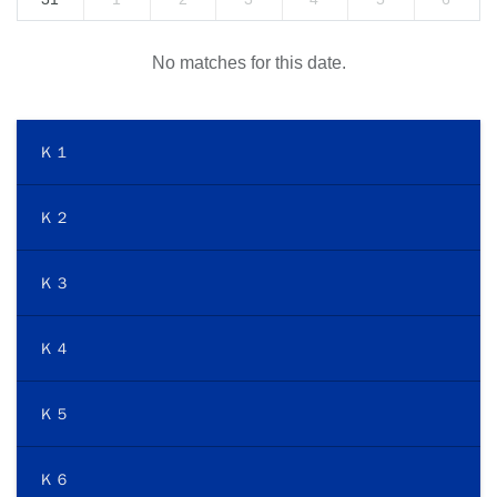
No matches for this date.
Ｋ１
Ｋ２
Ｋ３
Ｋ４
Ｋ５
Ｋ６