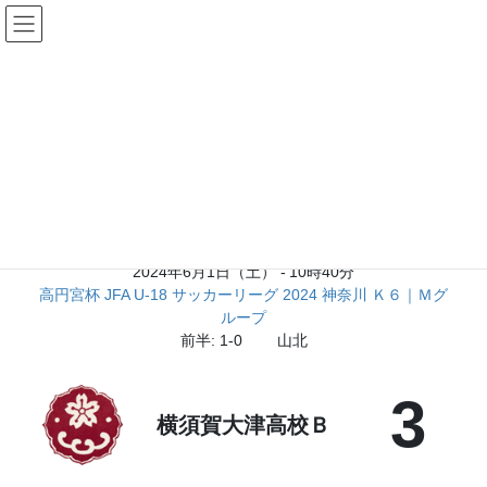
コ
ナ
ン
ビ
テ
ゲ
ン
ー
Matches
ツ
シ
へ
ョ
ス
ン
キ
に
2024年5月28日
/ 最終更新日時 :
2024年6月4日
ッ
移
横須賀大津高校Ｂ vs 向の岡工業・川崎工科・麻生総合
プ
動
2024年6月1日（土）
-
10時40分
高円宮杯 JFA U-18 サッカーリーグ 2024 神奈川 Ｋ６｜Ｍグ
ループ
前半: 1-0
山北
3
横須賀大津高校Ｂ