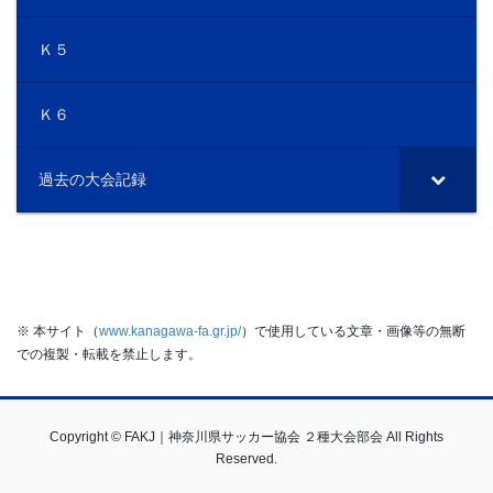
Ｋ５
Ｋ６
過去の大会記録
※ 本サイト（
www.kanagawa-fa.gr.jp/
）で使用している文章・画像等の無断
での複製・転載を禁止します。
Copyright © FAKJ｜神奈川県サッカー協会 ２種大会部会 All Rights
Reserved.