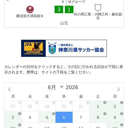
６｜Ｍグループ
3
1
向の岡工業・川崎工科・麻生総
横須賀大津高校Ｂ
合
山北
カレンダーの日付をクリックすると、その日に行われる試合が下段に表
示されます。携帯は、サイトの下段をご覧ください。
月
火
水
木
金
土
日
27
28
29
30
31
1
2
3
4
5
6
7
8
9