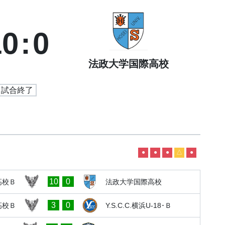
10
:
0
法政大学国際高校
試合終了
●
●
●
△
●
10
0
高校Ｂ
法政大学国際高校
3
0
高校Ｂ
Y.S.C.C.横浜U-18･Ｂ