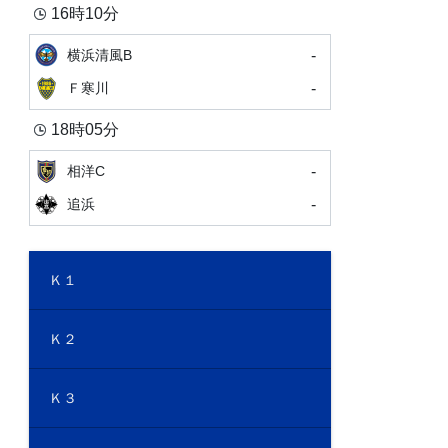
16時10分
-
横浜清風B
-
Ｆ寒川
18時05分
-
相洋C
-
追浜
Ｋ１
Ｋ２
Ｋ３