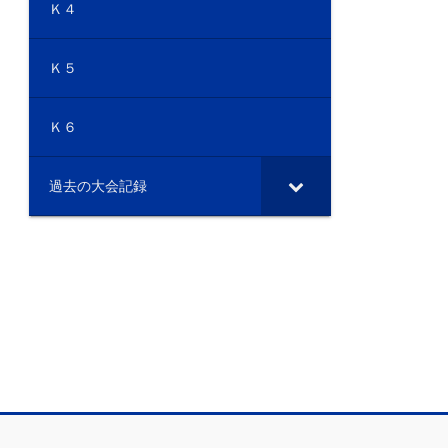
Ｋ４
Ｋ５
Ｋ６
過去の大会記録