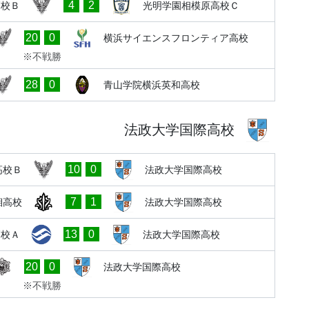
4
2
高校Ｂ
光明学園相模原高校Ｃ
20
0
横浜サイエンスフロンティア高校
※不戦勝
28
0
青山学院横浜英和高校
法政大学国際高校
10
0
高校Ｂ
法政大学国際高校
7
1
湘高校
法政大学国際高校
13
0
高校Ａ
法政大学国際高校
20
0
法政大学国際高校
※不戦勝