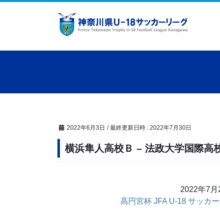
コ
ナ
ン
ビ
テ
ゲ
ン
ー
ツ
シ
へ
ョ
ス
ン
キ
に
ッ
移
プ
動
2022年6月3日
/ 最終更新日時 :
2022年7月30日
横浜隼人高校Ｂ – 法政大学国際高
2022年7
高円宮杯 JFA U-18 サッ