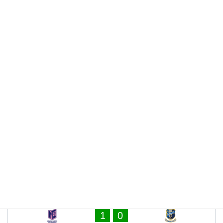
グ・Ｋ１
1
0
横浜創英高校Ａ
相洋高校Ａ
2022年11月6日（日）
-
16時00分
神奈川県U-18サッカーリーグ・
Ｋ１
2
1
横浜創英高校Ａ
法政大学第二高校Ａ
2022年10月16日（日）
-
9時00分
神奈川県U-18サッカーリーグ・
Ｋ１
1
1
東海大学付属相模高校Ａ
横浜創英高校Ａ
HEAD TO HEAD MATCHES
2019年7月20日（土）
-
9時45分
神奈川県U-18サッカーリーグ・
Ｋ１
3
2
横浜創英高校Ａ
日本大学藤沢高校Ａ
しんよこフットボールパーク
2019年4月6日（土）
-
15時30分
神奈川県U-18サッカーリーグ・
Ｋ１
1
0