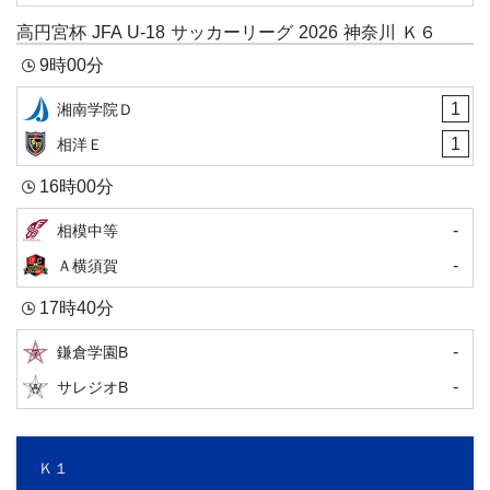
高円宮杯 JFA U-18 サッカーリーグ 2026 神奈川 Ｋ６
9時00分
1
湘南学院Ｄ
1
相洋Ｅ
16時00分
-
相模中等
-
Ａ横須賀
17時40分
-
鎌倉学園B
-
サレジオB
Ｋ１