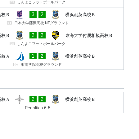
しんよこフットボールパーク
3
2
高校Ｂ
横浜創英高校Ｂ
日本大学藤沢高校 NFグラウンド
2
2
高校Ｂ
東海大学付属相模高校Ｂ
しんよこフットボールパーク
1
2
高校Ａ
横浜創英高校Ｂ
湘南学院高校グラウンド
2
2
高校Ａ
横浜創英高校Ｂ
Penalties 6-5