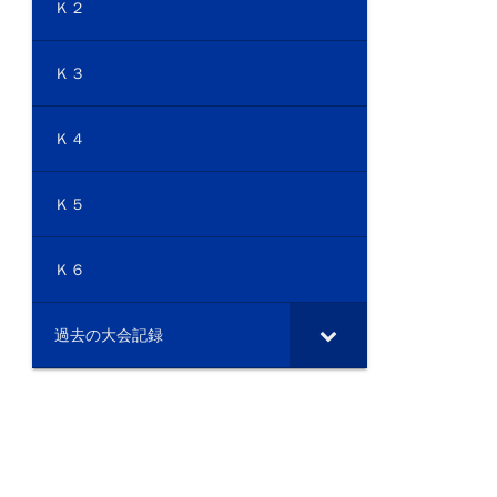
Ｋ２
Ｋ３
Ｋ４
Ｋ５
Ｋ６
過去の大会記録