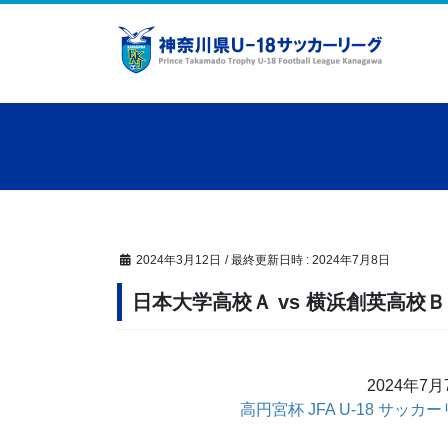
コ
ナ
ン
ビ
テ
ゲ
ン
ー
ツ
シ
へ
ョ
ス
ン
キ
に
ッ
移
プ
動
2024年3月12日
/ 最終更新日時 :
2024年7月8日
日本大学高校Ａ vs 横浜創英高校Ｂ
2024年7
高円宮杯 JFA U-18 サッカ