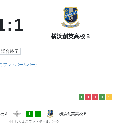
1
:
1
横浜創英高校Ｂ
試合終了
こフットボールパーク
○
●
●
○
△
1
1
高校Ａ
横浜創英高校Ｂ
しんよこフットボールパーク