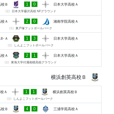
1
0
高校Ｂ
日本大学高校Ａ
日本大学藤沢高校 NFグラウンド
2
0
高校Ａ
湘南学院高校Ａ
東戸塚フットボールパーク
1
3
18･Ａ
日本大学高校Ａ
しんよこフットボールパーク
2
1
高校Ａ
日本大学高校Ａ
東海大学付属相模高校グラウンド
横浜創英高校Ｂ
1
1
高校Ａ
横浜創英高校Ｂ
しんよこフットボールパーク
4
0
高校Ｂ
三浦学苑高校Ａ