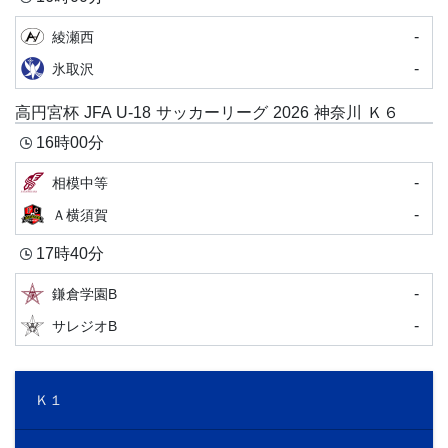
-
綾瀬西
-
氷取沢
高円宮杯 JFA U-18 サッカーリーグ 2026 神奈川 Ｋ６
16時00分
-
相模中等
-
Ａ横須賀
17時40分
-
鎌倉学園B
-
サレジオB
Ｋ１