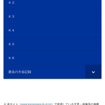
Ｋ２
Ｋ３
Ｋ４
Ｋ５
Ｋ６
過去の大会記録
※ 本サイト（
www.kanagawa-fa.gr.jp/
）で使用している文章・画像等の無断