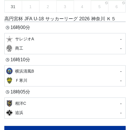
31
1
2
3
4
5
6
高円宮杯 JFA U-18 サッカーリーグ 2026 神奈川 Ｋ５
16時00分
-
サレジオA
-
商工
16時10分
-
横浜清風B
-
Ｆ寒川
18時05分
-
相洋C
-
追浜