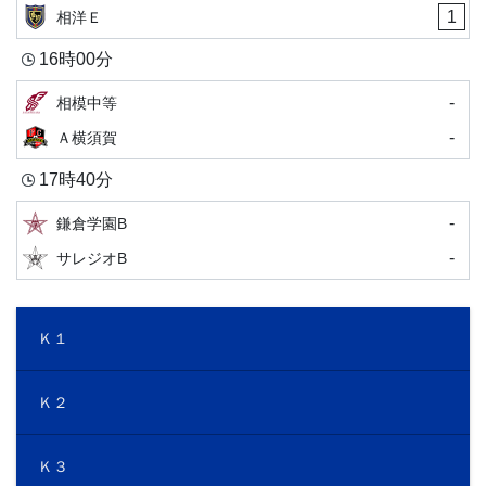
1
相洋Ｅ
16時00分
-
相模中等
-
Ａ横須賀
17時40分
-
鎌倉学園B
-
サレジオB
Ｋ１
Ｋ２
Ｋ３