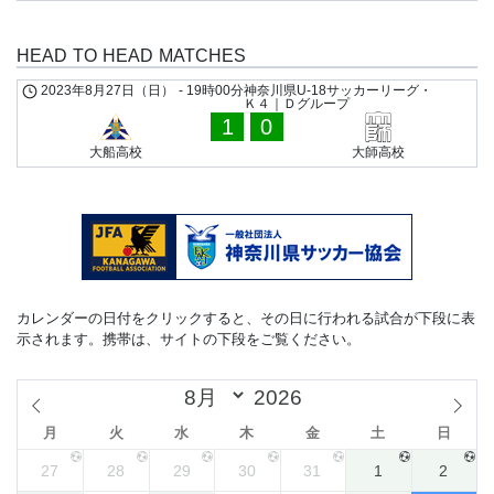
HEAD TO HEAD MATCHES
2023年8月27日（日）
-
19時00分
神奈川県U-18サッカーリーグ・
Ｋ４｜Ｄグループ
1
0
大船高校
大師高校
カレンダーの日付をクリックすると、その日に行われる試合が下段に表
示されます。携帯は、サイトの下段をご覧ください。
月
火
水
木
金
土
日
27
28
29
30
31
1
2